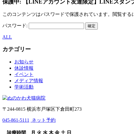
保護中: 【LINEアカウント友達限定】LINEスタ
このコンテンツはパスワードで保護されています。閲覧する
パスワード:
ALL
カテゴリー
お知らせ
休診情報
イベント
メディア情報
学術活動
〒244-0815 横浜市戸塚区下倉田町273
045-861-5111
ネット予約
診療時間
月
火
水
木
金
土
日