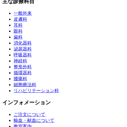
主な診療科目
一般外来
皮膚科
耳科
眼科
歯科
消化器科
泌尿器科
呼吸器科
神経科
整形外科
循環器科
腫瘍科
細胞療法科
リハビリテーション科
インフォメーション
ご注文について
輸血・献血について
教室案内