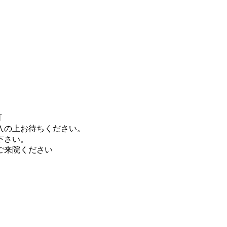
可
入の上お待ちください。
下さい。
にご来院ください