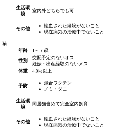
生活環
室内外どちらでも可
境
輸血された経験がないこと
その他
現在病気の治療中でないこと
猫
年齢
1～７歳
交配予定のないオス
性別
妊娠・出産経験のないメス
体重
4.0㎏以上
混合ワクチン
予防
ノミ・ダニ
生活環
同居猫含めて完全室内飼育
境
輸血された経験がないこと
その他
現在病気の治療中でないこと