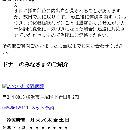
A
まれに採血部位に内出血が見られることがあります
が、数日で元に戻ります。 献血後に体調を崩す（ふら
つき、消化器症状など）ことは通常ありませんが、万
一体調の変化にお気づきになった場合は迅速に対応さ
せていただきますので当院にご連絡ください。
その他ご質問ございましたら当院までお問い合わせくださ
い。
ドナーのみなさまのご紹介
〒244-0815 横浜市戸塚区下倉田町273
045-861-5111
ネット予約
診療時間
月
火
水
木
金
土
日
9:00〜12:00
●
●
●
●
●
●
●