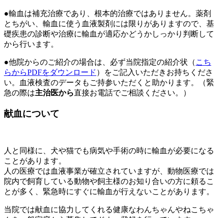
●輸血は補充治療であり、根本的治療ではありません。薬剤
とちがい、輸血に使う血液製剤には限りがありますので、基
礎疾患の診断や治療に輸血が適応かどうかしっかり判断して
から行います。
●他院からのご紹介の場合は、
必ず当院指定の紹介状（
こち
らからPDFをダウンロード
）をご記入いただきお持ちくださ
い。
血液検査のデータもご持参いただくと助かります。（緊
急の際は
主治医から
直接お電話でご相談ください。）
献血について
人と同様に、犬や猫でも病気や手術の時に輸血が必要になる
ことがあります。
人の医療では血液事業が確立されていますが、動物医療では
院内で飼育している動物や飼主様のお知り合いの方に頼るこ
とが多く、緊急時にすぐに輸血が行えないことがあります。
当院では献血に協力してくれる健康なわんちゃんやねこちゃ