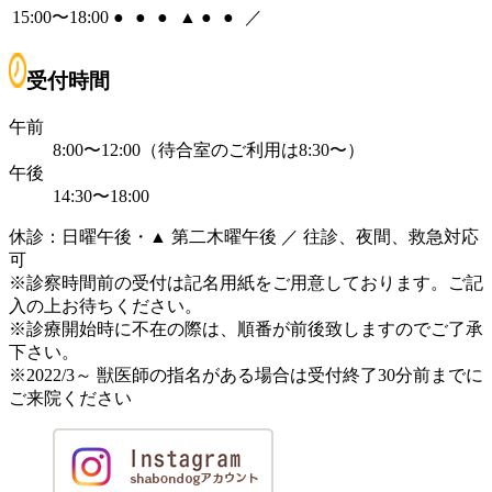
15:00〜18:00
●
●
●
▲
●
●
／
受付時間
午前
8:00〜12:00（待合室のご利用は8:30〜）
午後
14:30〜18:00
休診：日曜午後・▲ 第二木曜午後 ／ 往診、夜間、救急対応
可
※診察時間前の受付は記名用紙をご用意しております。ご記
入の上お待ちください。
※診療開始時に不在の際は、順番が前後致しますのでご了承
下さい。
※2022/3～ 獣医師の指名がある場合は受付終了30分前までに
ご来院ください