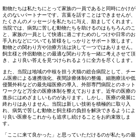
動物たちは私たちにとって家族の一員であると同時にかけが
えのないパートナーです。言葉を話すことはできませんが、
たくさんのメッセージを私たちに与え、励ましてくれます。
当院では、病気に苦しむ動物たちを助けるのはもちろんのこ
と、家族の一員として快適に過ごすためのしつけや日常のお
手入れなどについても皆様をしっかりとサポート致します。
動物との関わり方や治療方法は決して一つではありません。
飼主様と伴侶動物との最適な関わり方を一緒に考えさせて頂
き、より良い答えを見つけられるように全力を尽くします。
また、当院は地域の中核を担う犬猫の総合病院として、チー
ム医療による連携強化、夜間診療体制の整備、細胞療法や低
侵襲外科などの最先端医療の導入、外部専門病院とのネット
ワークなど万全の医療体制を整えております。近年の医療の
進歩にはめざましいものがあります。しかし、医療の発展に
終わりはありません。当院は新しい技術を積極的に取り入
れ、病気で苦しむ動物と飼主様の負担を解決できるようによ
り良い医療をこれからも追求し続けることをお約束致しま
す。
「ここに来て良かった」と思っていただけるのが私たちの最