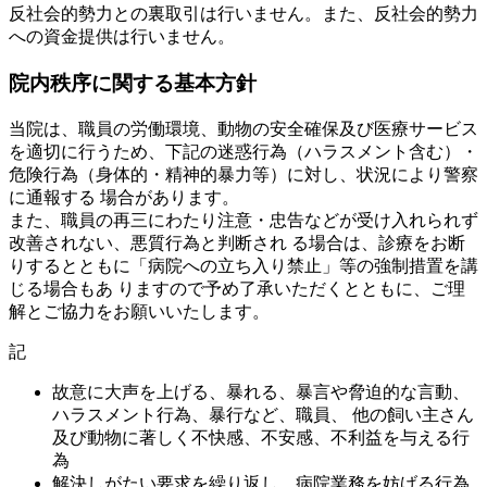
反社会的勢力との裏取引は行いません。また、反社会的勢力
への資金提供は行いません。
院内秩序に関する基本方針
当院は、職員の労働環境、動物の安全確保及び医療サービス
を適切に行うため、下記の迷惑行為（ハラスメント含む）・
危険行為（身体的・精神的暴力等）に対し、状況により警察
に通報する 場合があります。
また、職員の再三にわたり注意・忠告などが受け入れられず
改善されない、悪質行為と判断され る場合は、診療をお断
りするとともに「病院への立ち入り禁止」等の強制措置を講
じる場合もあ りますので予め了承いただくとともに、ご理
解とご協力をお願いいたします。
記
故意に大声を上げる、暴れる、暴言や脅迫的な言動、
ハラスメント行為、暴行など、職員、 他の飼い主さん
及び動物に著しく不快感、不安感、不利益を与える行
為
解決しがたい要求を繰り返し、病院業務を妨げる行為