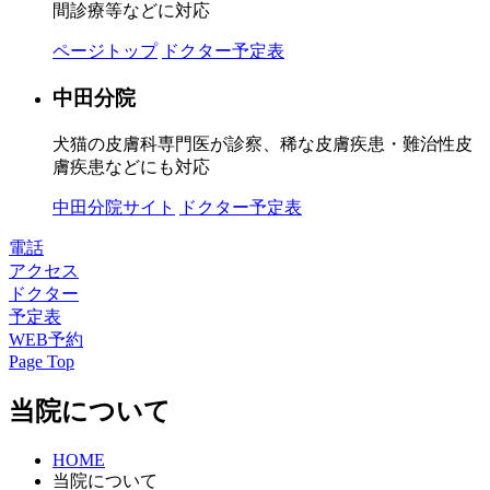
間診療等などに対応
ページトップ
ドクター予定表
中田分院
犬猫の皮膚科専門医が診察、稀な皮膚疾患・難治性皮
膚疾患などにも対応
中田分院サイト
ドクター予定表
電話
アクセス
ドクター
予定表
WEB予約
Page Top
当院について
HOME
当院について