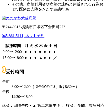
その他、病院利用者や病院の迷惑と判断される行為お
よび医療に支障をきたす迷惑行為
〒244-0815 横浜市戸塚区下倉田町273
045-861-5111
ネット予約
診療時間
月
火
水
木
金
土
日
9:00〜12:00
●
●
●
●
●
●
●
15:00〜18:00
●
●
●
▲
●
●
／
受付時間
午前
8:00〜12:00（待合室のご利用は8:30〜）
午後
14:30〜18:00
休診：日曜午後・▲ 第二木曜午後 ／ 往診、夜間、救急対応