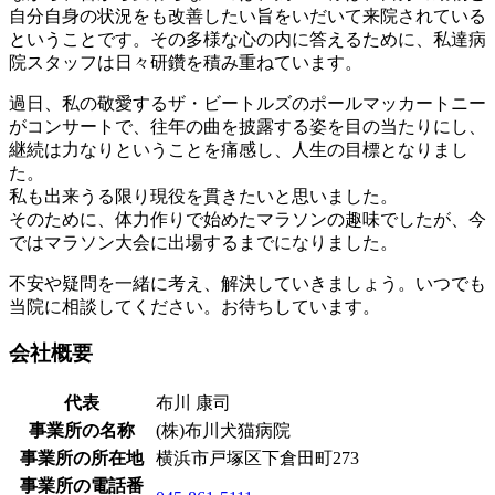
自分自身の状況をも改善したい旨をいだいて来院されている
ということです。その多様な心の内に答えるために、私達病
院スタッフは日々研鑽を積み重ねています。
過日、私の敬愛するザ・ビートルズのポールマッカートニー
がコンサートで、往年の曲を披露する姿を目の当たりにし、
継続は力なりということを痛感し、人生の目標となりまし
た。
私も出来うる限り現役を貫きたいと思いました。
そのために、体力作りで始めたマラソンの趣味でしたが、今
ではマラソン大会に出場するまでになりました。
不安や疑問を一緒に考え、解決していきましょう。いつでも
当院に相談してください。お待ちしています。
会社概要
代表
布川 康司
事業所の名称
(株)布川犬猫病院
事業所の所在地
横浜市戸塚区下倉田町273
事業所の電話番