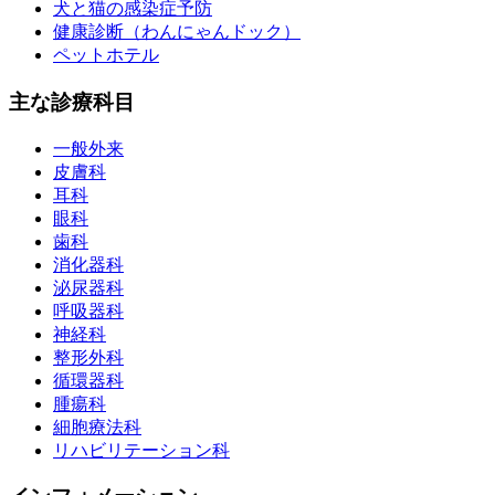
犬と猫の感染症予防
健康診断（わんにゃんドック）
ペットホテル
主な診療科目
一般外来
皮膚科
耳科
眼科
歯科
消化器科
泌尿器科
呼吸器科
神経科
整形外科
循環器科
腫瘍科
細胞療法科
リハビリテーション科