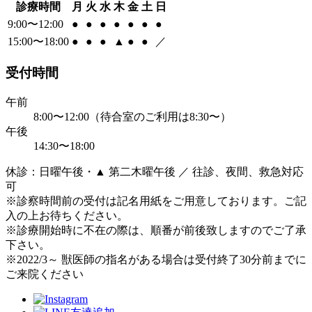
診療時間
月
火
水
木
金
土
日
9:00〜12:00
●
●
●
●
●
●
●
15:00〜18:00
●
●
●
▲
●
●
／
受付時間
午前
8:00〜12:00（待合室のご利用は8:30〜）
午後
14:30〜18:00
休診：日曜午後・▲ 第二木曜午後 ／ 往診、夜間、救急対応
可
※診察時間前の受付は記名用紙をご用意しております。ご記
入の上お待ちください。
※診療開始時に不在の際は、順番が前後致しますのでご了承
下さい。
※2022/3～ 獣医師の指名がある場合は受付終了30分前までに
ご来院ください