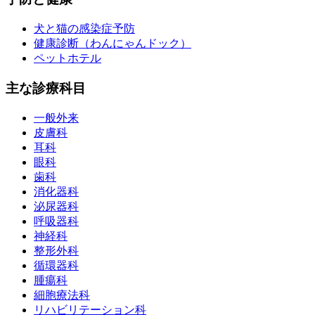
犬と猫の感染症予防
健康診断（わんにゃんドック）
ペットホテル
主な診療科目
一般外来
皮膚科
耳科
眼科
歯科
消化器科
泌尿器科
呼吸器科
神経科
整形外科
循環器科
腫瘍科
細胞療法科
リハビリテーション科