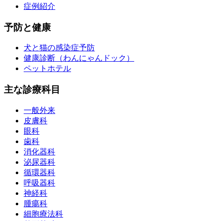
症例紹介
予防と健康
犬と猫の感染症予防
健康診断（わんにゃんドック）
ペットホテル
主な診療科目
一般外来
皮膚科
眼科
歯科
消化器科
泌尿器科
循環器科
呼吸器科
神経科
腫瘍科
細胞療法科