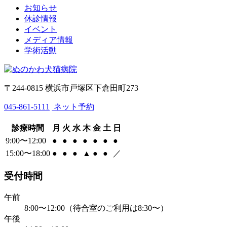
お知らせ
休診情報
イベント
メディア情報
学術活動
〒244-0815 横浜市戸塚区下倉田町273
045-861-5111
ネット予約
診療時間
月
火
水
木
金
土
日
9:00〜12:00
●
●
●
●
●
●
●
15:00〜18:00
●
●
●
▲
●
●
／
受付時間
午前
8:00〜12:00（待合室のご利用は8:30〜）
午後