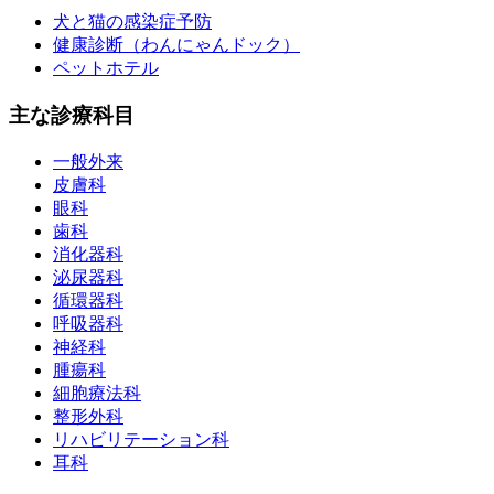
犬と猫の感染症予防
健康診断（わんにゃんドック）
ペットホテル
主な診療科目
一般外来
皮膚科
眼科
歯科
消化器科
泌尿器科
循環器科
呼吸器科
神経科
腫瘍科
細胞療法科
整形外科
リハビリテーション科
耳科