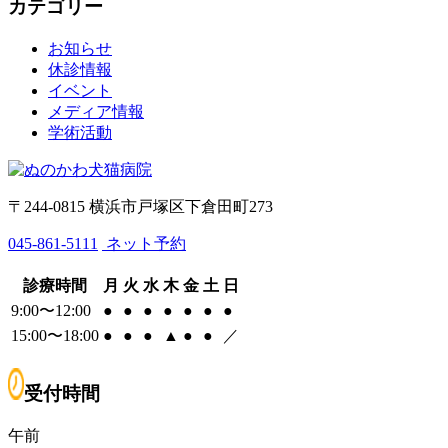
カテゴリー
お知らせ
休診情報
イベント
メディア情報
学術活動
〒244-0815 横浜市戸塚区下倉田町273
045-861-5111
ネット予約
診療時間
月
火
水
木
金
土
日
9:00〜12:00
●
●
●
●
●
●
●
15:00〜18:00
●
●
●
▲
●
●
／
受付時間
午前