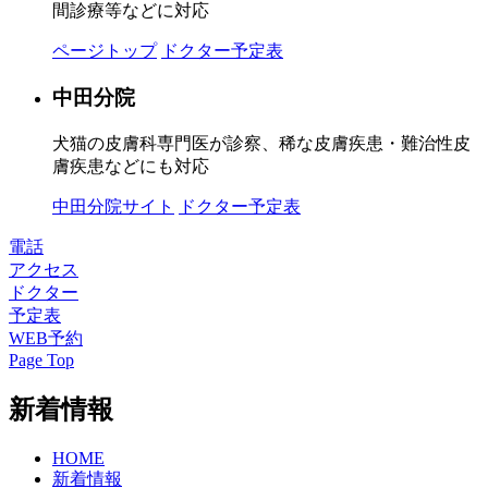
間診療等などに対応
ページトップ
ドクター予定表
中田分院
犬猫の皮膚科専門医が診察、稀な皮膚疾患・難治性皮
膚疾患などにも対応
中田分院サイト
ドクター予定表
電話
アクセス
ドクター
予定表
WEB予約
Page Top
新着情報
HOME
新着情報