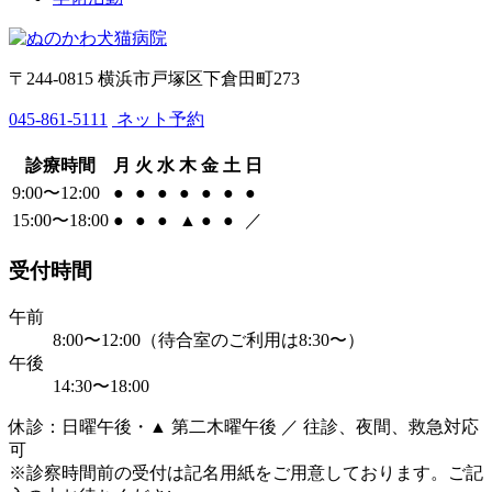
〒244-0815 横浜市戸塚区下倉田町273
045-861-5111
ネット予約
診療時間
月
火
水
木
金
土
日
9:00〜12:00
●
●
●
●
●
●
●
15:00〜18:00
●
●
●
▲
●
●
／
受付時間
午前
8:00〜12:00（待合室のご利用は8:30〜）
午後
14:30〜18:00
休診：日曜午後・▲ 第二木曜午後 ／ 往診、夜間、救急対応
可
※診察時間前の受付は記名用紙をご用意しております。ご記