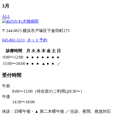
3月
ALL
〒244-0815 横浜市戸塚区下倉田町273
045-861-5111
ネット予約
診療時間
月
火
水
木
金
土
日
9:00〜12:00
●
●
●
●
●
●
●
15:00〜18:00
●
●
●
▲
●
●
／
受付時間
午前
8:00〜12:00（待合室のご利用は8:30〜）
午後
14:30〜18:00
休診：日曜午後・▲ 第二木曜午後 ／ 往診、夜間、救急対応