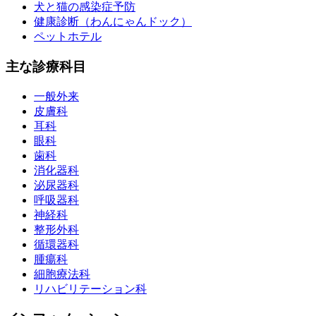
犬と猫の感染症予防
健康診断（わんにゃんドック）
ペットホテル
主な診療科目
一般外来
皮膚科
耳科
眼科
歯科
消化器科
泌尿器科
呼吸器科
神経科
整形外科
循環器科
腫瘍科
細胞療法科
リハビリテーション科