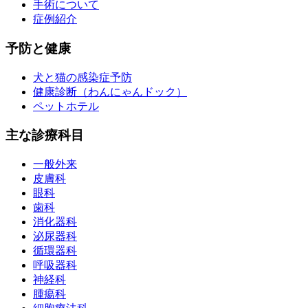
手術について
症例紹介
予防と健康
犬と猫の感染症予防
健康診断（わんにゃんドック）
ペットホテル
主な診療科目
一般外来
皮膚科
眼科
歯科
消化器科
泌尿器科
循環器科
呼吸器科
神経科
腫瘍科