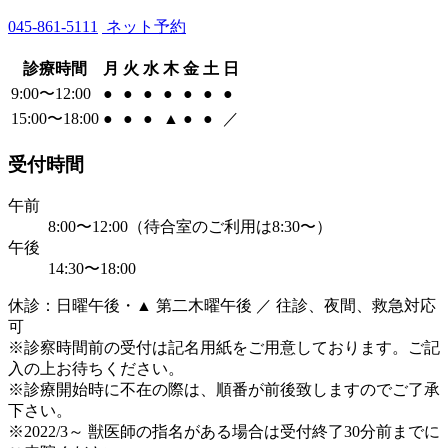
045-861-5111
ネット予約
診療時間
月
火
水
木
金
土
日
9:00〜12:00
●
●
●
●
●
●
●
15:00〜18:00
●
●
●
▲
●
●
／
受付時間
午前
8:00〜12:00（待合室のご利用は8:30〜）
午後
14:30〜18:00
休診：日曜午後・▲ 第二木曜午後 ／ 往診、夜間、救急対応
可
※診察時間前の受付は記名用紙をご用意しております。ご記
入の上お待ちください。
※診療開始時に不在の際は、順番が前後致しますのでご了承
下さい。
※2022/3～ 獣医師の指名がある場合は受付終了30分前までに