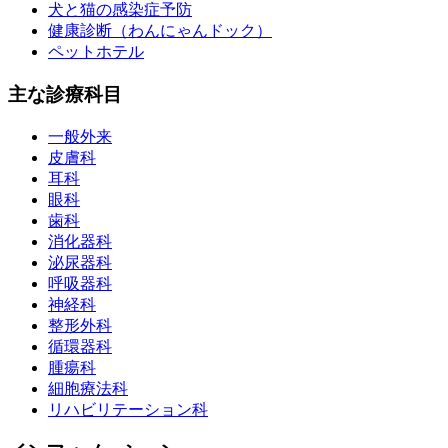
犬と猫の感染症予防
健康診断（わんにゃんドック）
ペットホテル
主な診療科目
一般外来
皮膚科
耳科
眼科
歯科
消化器科
泌尿器科
呼吸器科
神経科
整形外科
循環器科
腫瘍科
細胞療法科
リハビリテーション科