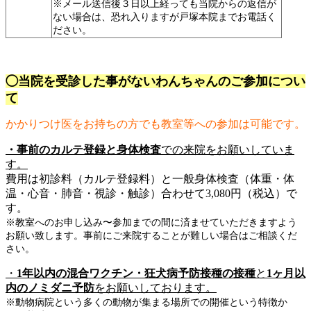
※メール送信後３日以上経っても当院からの返信が
ない場合は、恐れ入りますが戸塚本院までお電話く
ださい。
◯当院を受診した事がないわんちゃんのご参加につい
て
かかりつけ医をお持ちの方でも教室等への参加は可能です。
・事前のカルテ登録と身体検査
での来院をお願いしていま
す。
費用は初診料（カルテ登録料）と一般身体検査（体重・体
温・心音・肺音・視診・触診）合わせて3,080円（税込）で
す。
※教室へのお申し込み〜参加までの間に済ませていただきますよう
お願い致します。事前にご来院することが難しい場合はご相談くだ
さい。
・
1年以内の混合ワクチン・狂犬病予防接種の接種
と
1ヶ月以
内のノミダニ予防
をお願いしております。
※動物病院という多くの動物が集まる場所での開催という特徴か