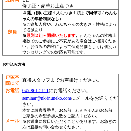
した
修了証・豪華お土産つき！
４組
（飼い主様１人につき１頭まで同伴可 / わんち
ゃんの年齢制限なし）
※ご参加人数や、わんちゃんの大きさ・性格によっ
て増減あり
定員
※
原則２組～開催いたします
。
わんちゃんの性格上
複数でのご参加にご不安がある場合はご相談くださ
い。お悩みの内容によって個別開催もしくは個別カ
ウンセリングでの対応も可能です。
お申込み方法
戸塚本
直接スタッフまでお声掛けください。
院にて
お電話
045-861-5111
にお電話ください。
seminar@nk-inuneko.com
にメールをお送りくだ
さい。
本文に診察券番号、お名前、わんちゃんのお名前、
ご家族の希望参加人数をご記入ください。
メール
※お返事に数日いただくことがあります。お急ぎの
方は直接お問い合わせください。