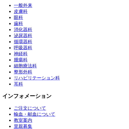
一般外来
皮膚科
眼科
歯科
消化器科
泌尿器科
循環器科
呼吸器科
神経科
腫瘍科
細胞療法科
整形外科
リハビリテーション科
耳科
インフォメーション
ご注文について
輸血・献血について
教室案内
里親募集