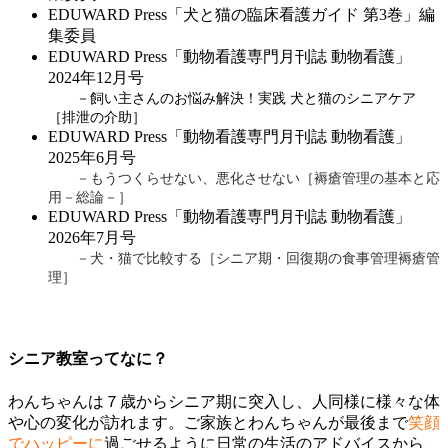
EDUWARD Press「犬と猫の臨床看護ガイド 第3巻」編
集委員
EDUWARD Press「動物看護専門月刊誌 動物看護」
2024年12月号
－飼い主さんのお悩み解決！実践 犬と猫のシニアケア
［排泄の介助］
EDUWARD Press「動物看護専門月刊誌 動物看護」
2025年6月号
－もうつくらせない、悪化させない［褥瘡管理の基本と応
用－総論－］
EDUWARD Press「動物看護専門月刊誌 動物看護」
2026年7月号
－犬・猫で比較する［シニア期・回復期の食事管理褥瘡管
理］
シニア教室ってなに？
わんちゃんは７歳からシニア期に突入し、人同様に様々な体
や心の変化が訪れます。ご家族とわんちゃんが最後まで
笑顔
でハッピーに
過ごせるように日常の生活のアドバイスから、