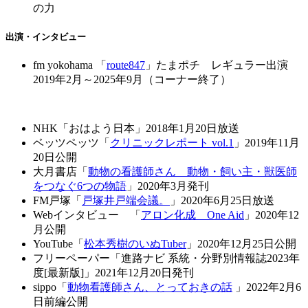
の力
出演・インタビュー
fm yokohama 「
route847
」たまポチ レギュラー出演
2019年2月～2025年9月（コーナー終了）
NHK「おはよう日本」2018年1月20日放送
ベッツペッツ「
クリニックレポート vol.1
」2019年11月
20日公開
大月書店「
動物の看護師さん 動物・飼い主・獣医師
をつなぐ6つの物語
」2020年3月発刊
FM戸塚「
戸塚井戸端会議。
」2020年6月25日放送
Webインタビュー 「
アロン化成 One Aid
」2020年12
月公開
YouTube「
松本秀樹のいぬTuber
」2020年12月25日公開
フリーペーパー「進路ナビ 系統・分野別情報誌2023年
度[最新版]」2021年12月20日発刊
sippo「
動物看護師さん、とっておきの話
」2022年2月6
日前編公開