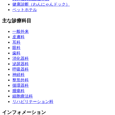
健康診断（わんにゃんドック）
ペットホテル
主な診療科目
一般外来
皮膚科
耳科
眼科
歯科
消化器科
泌尿器科
呼吸器科
神経科
整形外科
循環器科
腫瘍科
細胞療法科
リハビリテーション科
インフォメーション