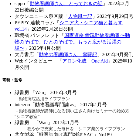
sippo「
動物看護師さん、とっておきの話
」2022年2月
22日後編公開
タウンニュース泉区版「
人物風土記
」2022年9月29日号
PEPPY 連載コラム「
シニア犬・シニア猫と暮らす
vol.14
」2025年2月26日公開
環境省 パンフレット「
国家資格 愛玩動物看護師 〜動
物のそばで、ひとのそばで。もっと広がる活躍の
場〜
」2025年4月公開
大月書店「
動物の看護師さん 奮闘記
」2025年9月発刊
Webインタビュー 「
アロン化成 One Aid
」2025年10
月公開
寄稿・監修
緑書房 「Wan」 2016年3月号
－動物病院活用ライフプラン
interzoo「動物看護専門誌 as」 2017年1月号
－動物看護師が講師になる飼い主さん向けセミナーの始め方
“シニア教室”
緑書房 「Wan」2017年1月号
－穏やかで充実した毎日を シニア柴的ライフプラン
共立製薬「獣医師向け専門雑誌 SAC」No189