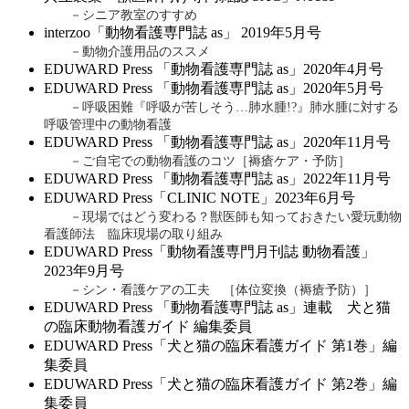
－シニア教室のすすめ
interzoo「動物看護専門誌 as」 2019年5月号
－動物介護用品のススメ
EDUWARD Press 「動物看護専門誌 as」2020年4月号
EDUWARD Press 「動物看護専門誌 as」2020年5月号
－呼吸困難『呼吸が苦しそう…肺水腫!?』肺水腫に対する
呼吸管理中の動物看護
EDUWARD Press 「動物看護専門誌 as」2020年11月号
－ご自宅での動物看護のコツ［褥瘡ケア・予防］
EDUWARD Press 「動物看護専門誌 as」2022年11月号
EDUWARD Press「CLINIC NOTE」2023年6月号
－現場ではどう変わる？獣医師も知っておきたい愛玩動物
看護師法 臨床現場の取り組み
EDUWARD Press「動物看護専門月刊誌 動物看護」
2023年9月号
－シン・看護ケアの工夫 ［体位変換（褥瘡予防）］
EDUWARD Press 「動物看護専門誌 as」連載 犬と猫
の臨床動物看護ガイド 編集委員
EDUWARD Press「犬と猫の臨床看護ガイド 第1巻」編
集委員
EDUWARD Press「犬と猫の臨床看護ガイド 第2巻」編
集委員