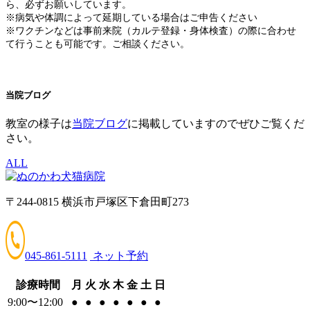
ら、必ずお願いしています。
※病気や体調によって延期している場合はご申告ください
※ワクチンなどは事前来院（カルテ登録・身体検査）の際に合わせ
て行うことも可能です。ご相談ください。
当院ブログ
教室の様子は
当院ブログ
に掲載していますのでぜひご覧くだ
さい。
ALL
〒244-0815 横浜市戸塚区下倉田町273
045-861-5111
ネット予約
診療時間
月
火
水
木
金
土
日
9:00〜12:00
●
●
●
●
●
●
●