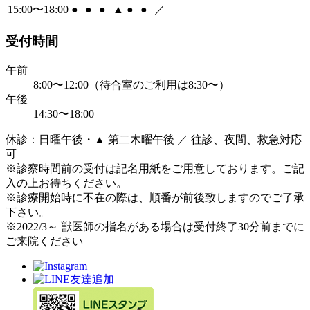
15:00〜18:00
●
●
●
▲
●
●
／
受付時間
午前
8:00〜12:00（待合室のご利用は8:30〜）
午後
14:30〜18:00
休診：日曜午後・▲ 第二木曜午後 ／ 往診、夜間、救急対応
可
※診察時間前の受付は記名用紙をご用意しております。ご記
入の上お待ちください。
※診療開始時に不在の際は、順番が前後致しますのでご了承
下さい。
※2022/3～ 獣医師の指名がある場合は受付終了30分前までに
ご来院ください