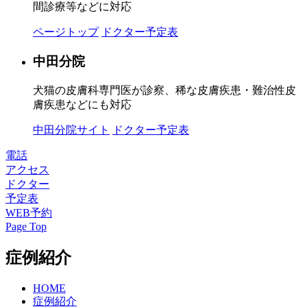
間診療等などに対応
ページトップ
ドクター予定表
中田分院
犬猫の皮膚科専門医が診察、稀な皮膚疾患・難治性皮
膚疾患などにも対応
中田分院サイト
ドクター予定表
電話
アクセス
ドクター
予定表
WEB予約
Page Top
症例紹介
HOME
症例紹介