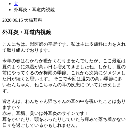
犬
外耳炎・耳道内視鏡
2020.06.15
犬
猫
耳科
外耳炎・耳道内視鏡
こんにちは。獣医師の平野です。私は主に皮膚科に力を入れ
て取り組んでおります。
今年の春はなかなか暖かくなりませんでしたが、ここ最近は
夏のように気温が高い日も増えてきましたね。しかし、夏の
前にやってくるのが梅雨の季節。これから次第にジメジメし
た日が続くと思います。 そこで今回は湿気の高い季節に多
いわんちゃん、ねこちゃんの耳の疾患についてお伝えしま
す。
皆さんは、わんちゃん猫ちゃんの耳の中を覗いたことはあり
ますか？
赤み、耳垢、臭いは外耳炎のサインです！
耳をかいたり、頭をふったりしていたら痒みで落ち着かない
日々を過ごしているかもしれません。