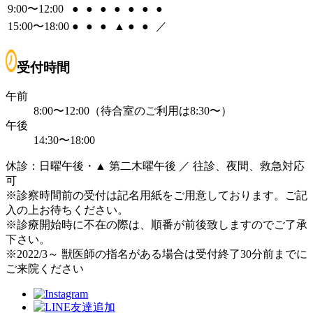
9:00〜12:00
●
●
●
●
●
●
●
15:00〜18:00
●
●
●
▲
●
●
／
受付時間
午前
8:00〜12:00（待合室のご利用は8:30〜）
午後
14:30〜18:00
休診：日曜午後・▲ 第二木曜午後 ／ 往診、夜間、救急対応
可
※診察時間前の受付は記名用紙をご用意しております。ご記
入の上お待ちください。
※診療開始時に不在の際は、順番が前後致しますのでご了承
下さい。
※2022/3～ 獣医師の指名がある場合は受付終了30分前までに
ご来院ください