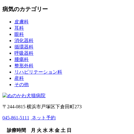
病気のカテゴリー
皮膚科
耳科
眼科
消化器科
循環器科
呼吸器科
腫瘍科
整形外科
リハビリテーション科
産科
その他
〒244-0815 横浜市戸塚区下倉田町273
045-861-5111
ネット予約
診療時間
月
火
水
木
金
土
日