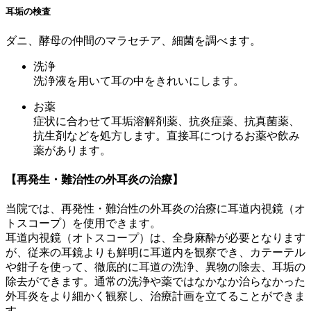
耳垢の検査
ダニ、酵母の仲間のマラセチア、細菌を調べます。
洗浄
洗浄液を用いて耳の中をきれいにします。
お薬
症状に合わせて耳垢溶解剤薬、抗炎症薬、抗真菌薬、
抗生剤などを処方します。直接耳につけるお薬や飲み
薬があります。
【再発生・難治性の外耳炎の治療】
当院では、再発性・難治性の外耳炎の治療に
耳道内視鏡（オ
トスコープ）
を使用できます。
耳道内視鏡（オトスコープ）は、全身麻酔が必要となります
が、従来の耳鏡よりも鮮明に耳道内を観察でき、カテーテル
や鉗子を使って、徹底的に耳道の洗浄、異物の除去、耳垢の
除去ができます。通常の洗浄や薬ではなかなか治らなかった
外耳炎をより細かく観察し、治療計画を立てることができま
す。