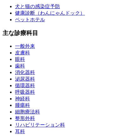
犬と猫の感染症予防
健康診断（わんにゃんドック）
ペットホテル
主な診療科目
一般外来
皮膚科
眼科
歯科
消化器科
泌尿器科
循環器科
呼吸器科
神経科
腫瘍科
細胞療法科
整形外科
リハビリテーション科
耳科