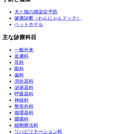
犬と猫の感染症予防
健康診断（わんにゃんドック）
ペットホテル
主な診療科目
一般外来
皮膚科
耳科
眼科
歯科
消化器科
泌尿器科
呼吸器科
神経科
整形外科
循環器科
腫瘍科
細胞療法科
リハビリテーション科