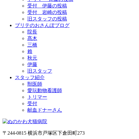
受付 伊藤の投稿
受付 岩崎の投稿
旧スタッフの投稿
ブリテのおさんぽブログ
院長
髙木
三橋
賴
秋元
伊藤
旧スタッフ
スタッフ紹介
獣医師
愛玩動物看護師
トリマー
受付
献血ドナーさん
〒244-0815 横浜市戸塚区下倉田町273