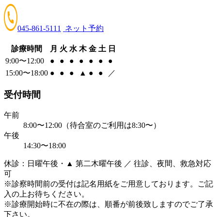
045-861-5111
ネット予約
診療時間
月
火
水
木
金
土
日
9:00〜12:00
●
●
●
●
●
●
●
15:00〜18:00
●
●
●
▲
●
●
／
受付時間
午前
8:00〜12:00（待合室のご利用は8:30〜）
午後
14:30〜18:00
休診：日曜午後・▲ 第二木曜午後 ／ 往診、夜間、救急対応
可
※診察時間前の受付は記名用紙をご用意しております。ご記
入の上お待ちください。
※診療開始時に不在の際は、順番が前後致しますのでご了承
下さい。