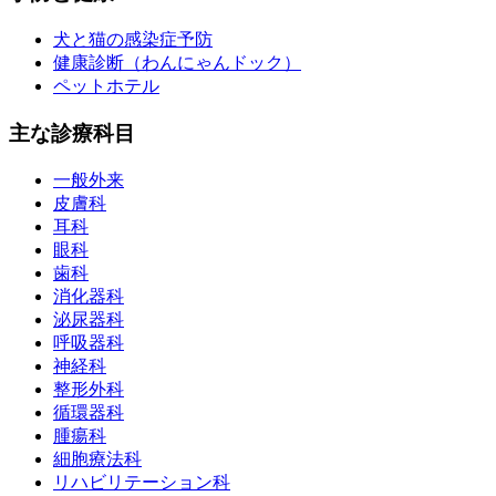
犬と猫の感染症予防
健康診断（わんにゃんドック）
ペットホテル
主な診療科目
一般外来
皮膚科
耳科
眼科
歯科
消化器科
泌尿器科
呼吸器科
神経科
整形外科
循環器科
腫瘍科
細胞療法科
リハビリテーション科