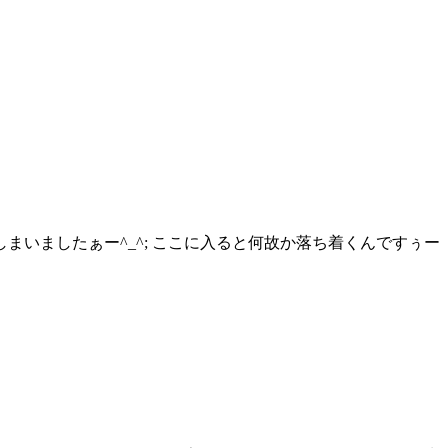
まいましたぁー^_^; ここに入ると何故か落ち着くんですぅー