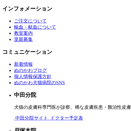
インフォメーション
ご注文について
輸血・献血について
教室案内
里親募集
コミュニケーション
新着情報
ぬのかわブログ
個人情報保護方針
ぬのかわ犬猫病院のSNS
中田分院
犬猫の皮膚科専門医が診察、稀な皮膚疾患・難治性皮膚
中田分院サイト
ドクター予定表
戸塚本院