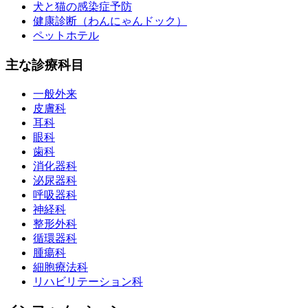
犬と猫の感染症予防
健康診断（わんにゃんドック）
ペットホテル
主な診療科目
一般外来
皮膚科
耳科
眼科
歯科
消化器科
泌尿器科
呼吸器科
神経科
整形外科
循環器科
腫瘍科
細胞療法科
リハビリテーション科