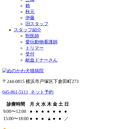
賴
秋元
伊藤
旧スタッフ
スタッフ紹介
獣医師
愛玩動物看護師
トリマー
受付
献血ドナーさん
〒244-0815 横浜市戸塚区下倉田町273
045-861-5111
ネット予約
診療時間
月
火
水
木
金
土
日
9:00〜12:00
●
●
●
●
●
●
●
15:00〜18:00
●
●
●
▲
●
●
／