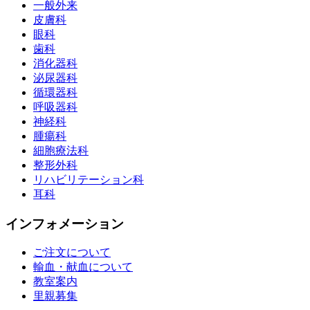
一般外来
皮膚科
眼科
歯科
消化器科
泌尿器科
循環器科
呼吸器科
神経科
腫瘍科
細胞療法科
整形外科
リハビリテーション科
耳科
インフォメーション
ご注文について
輸血・献血について
教室案内
里親募集