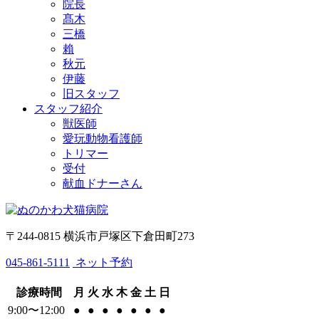
院長
髙木
三橋
賴
秋元
伊藤
旧スタッフ
スタッフ紹介
獣医師
愛玩動物看護師
トリマー
受付
献血ドナーさん
〒244-0815 横浜市戸塚区下倉田町273
045-861-5111
ネット予約
診療時間
月
火
水
木
金
土
日
9:00〜12:00
●
●
●
●
●
●
●