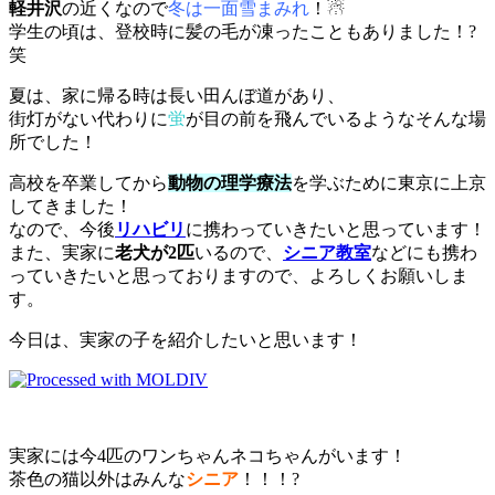
軽井沢
の近くなので
冬は一面雪まみれ
！☃
学生の頃は、登校時に髪の毛が凍ったこともありました！?
笑
夏は、家に帰る時は長い田んぼ道があり、
街灯がない代わりに
蛍
が目の前を飛んでいるようなそんな場
所でした！
高校を卒業してから
動物の理学療法
を学ぶために東京に上京
してきました！
なので、今後
リハビリ
に携わっていきたいと思っています！
また、実家に
老犬が2匹
いるので、
シニア教室
などにも携わ
っていきたいと思っておりますので、よろしくお願いしま
す。
今日は、実家の子を紹介したいと思います！
実家には今4匹のワンちゃんネコちゃんがいます！
茶色の猫以外はみんな
シニア
！！！?