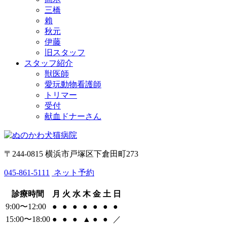
三橋
賴
秋元
伊藤
旧スタッフ
スタッフ紹介
獣医師
愛玩動物看護師
トリマー
受付
献血ドナーさん
〒244-0815 横浜市戸塚区下倉田町273
045-861-5111
ネット予約
診療時間
月
火
水
木
金
土
日
9:00〜12:00
●
●
●
●
●
●
●
15:00〜18:00
●
●
●
▲
●
●
／