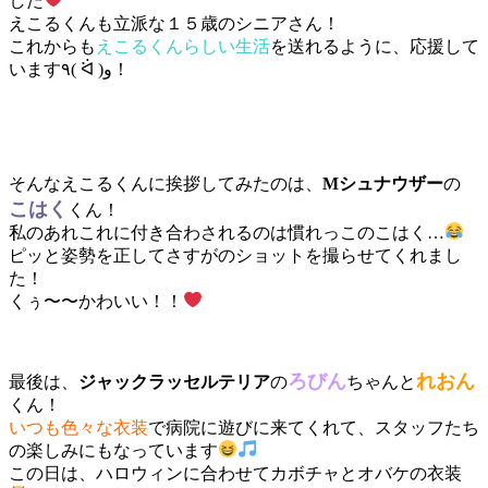
した
えこるくんも立派な１５歳のシニアさん！
これからも
えこるくんらしい生活
を送れるように、応援して
います٩( ᐛ )و！
そんなえこるくんに挨拶してみたのは、
Mシュナウザー
の
こはく
くん！
私のあれこれに付き合わされるのは慣れっこのこはく…
ピッと姿勢を正してさすがのショットを撮らせてくれまし
た！
くぅ〜〜かわいい！！
ろびん
れおん
最後は、
ジャックラッセルテリア
の
ちゃんと
くん！
いつも色々な衣装
で病院に遊びに来てくれて、スタッフたち
の楽しみにもなっています
この日は、ハロウィンに合わせてカボチャとオバケの衣装