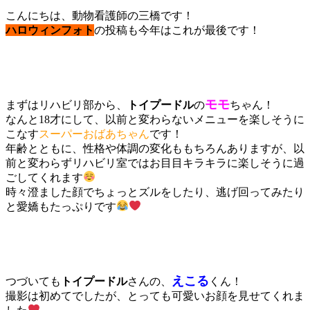
こんにちは、動物看護師の三橋です！
ハロウィンフォト
の投稿も今年はこれが最後です！
モモ
まずはリハビリ部から、
トイプードル
の
ちゃん！
なんと18才にして、以前と変わらないメニューを楽しそうに
こなす
スーパーおばあちゃん
です！
年齢とともに、性格や体調の変化ももちろんありますが、以
前と変わらずリハビリ室ではお目目キラキラに楽しそうに過
ごしてくれます
時々澄ました顔でちょっとズルをしたり、逃げ回ってみたり
と愛嬌もたっぷりです
えこる
つづいても
トイプードル
さんの、
くん！
撮影は初めてでしたが、とっても可愛いお顔を見せてくれま