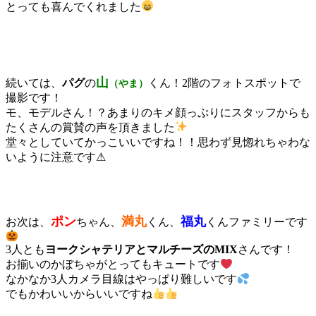
とっても喜んでくれました
山
続いては、
パグ
の
くん！2階のフォトスポットで
（やま）
撮影です！
モ、モデルさん！？あまりのキメ顔っぷりにスタッフからも
たくさんの賞賛の声を頂きました
堂々としていてかっこいいですね！！思わず見惚れちゃわな
いように注意です⚠
ポン
満丸
福丸
お次は、
ちゃん、
くん、
くんファミリーです
3人とも
ヨークシャテリアとマルチーズのMIX
さんです！
お揃いのかぼちゃがとってもキュートです
なかなか3人カメラ目線はやっぱり難しいです
でもかわいいからいいですね