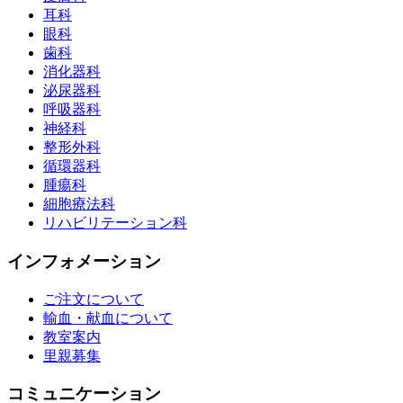
耳科
眼科
歯科
消化器科
泌尿器科
呼吸器科
神経科
整形外科
循環器科
腫瘍科
細胞療法科
リハビリテーション科
インフォメーション
ご注文について
輸血・献血について
教室案内
里親募集
コミュニケーション