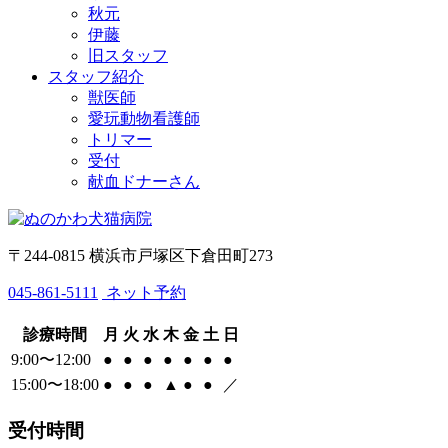
秋元
伊藤
旧スタッフ
スタッフ紹介
獣医師
愛玩動物看護師
トリマー
受付
献血ドナーさん
〒244-0815 横浜市戸塚区下倉田町273
045-861-5111
ネット予約
診療時間
月
火
水
木
金
土
日
9:00〜12:00
●
●
●
●
●
●
●
15:00〜18:00
●
●
●
▲
●
●
／
受付時間