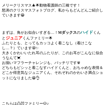
メリークリスマス🎄🌟動物看護師の三橋です！
怒涛のクリスマスフォトブログ、私からもどんどんご紹介し
ていきます😁
ハイド
まずは、角がお似合いすぎる…！
Mダックス
の
くん
ジュニア
と
くんファミリー🌟
ふたりとも、とってもカッコよく着こなし（着けこな
し…？）ています🤩✨
大きくかわいいたれ耳のふたりが、このお耳がこんなに似合
うなんて💓
お揃いマフラーチャレンジも、バッチリです🧣
どちらもピシッと着こなすハイドくんと、おちゃめな表情＆
どこか得意気なジュニアくん、それぞれのかわいさ満点ショ
ットになりました😁👌
こちらは凸凹ファミリー🐶♪