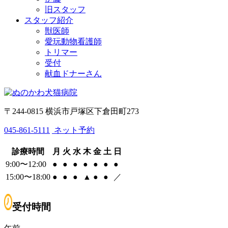
旧スタッフ
スタッフ紹介
獣医師
愛玩動物看護師
トリマー
受付
献血ドナーさん
〒244-0815 横浜市戸塚区下倉田町273
045-861-5111
ネット予約
診療時間
月
火
水
木
金
土
日
9:00〜12:00
●
●
●
●
●
●
●
15:00〜18:00
●
●
●
▲
●
●
／
受付時間