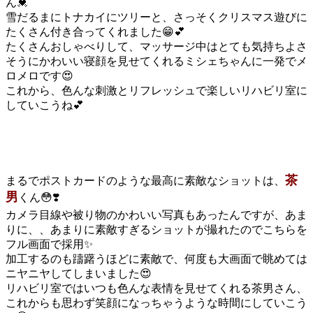
ん💓
雪だるまにトナカイにツリーと、さっそくクリスマス遊びに
たくさん付き合ってくれました😁💕
たくさんおしゃべりして、マッサージ中はとても気持ちよさ
そうにかわいい寝顔を見せてくれるミシェちゃんに一発でメ
ロメロです😍
これから、色んな刺激とリフレッシュで楽しいリハビリ室に
していこうね💕
茶
まるでポストカードのような最高に素敵なショットは、
男
くん😳❣️
カメラ目線や被り物のかわいい写真もあったんですが、あま
りに、、あまりに素敵すぎるショットが撮れたのでこちらを
フル画面で採用✨
加工するのも躊躇うほどに素敵で、何度も大画面で眺めては
ニヤニヤしてしまいました😍
リハビリ室ではいつも色んな表情を見せてくれる茶男さん、
これからも思わず笑顔になっちゃうような時間にしていこう