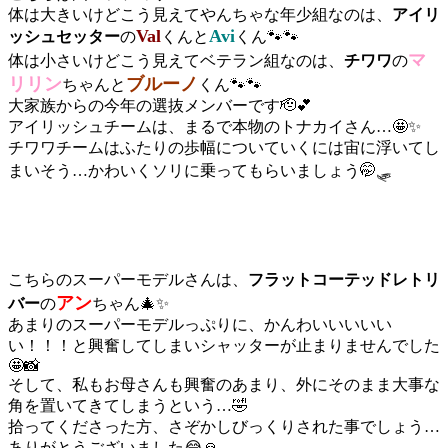
体は大きいけどこう見えてやんちゃな年少組なのは、
アイリ
Val
Avi
ッシュセッター
の
くんと
くん🐾🐾
マ
体は小さいけどこう見えてベテラン組なのは、
チワワ
の
リリン
ブルーノ
ちゃんと
くん🐾🐾
大家族からの今年の選抜メンバーです🫡💕
アイリッシュチームは、まるで本物のトナカイさん…🤩✨
チワワチームはふたりの歩幅についていくには宙に浮いてし
まいそう…かわいくソリに乗ってもらいましょう🤭🛷
こちらのスーパーモデルさんは、
フラットコーテッドレトリ
アン
バー
の
ちゃん🎄✨
あまりのスーパーモデルっぷりに、かんわいいいいい
い！！！と興奮してしまいシャッターが止まりませんでした
🤩📸
そして、私もお母さんも興奮のあまり、外にそのまま大事な
角を置いてきてしまうという…🤣
拾ってくださった方、さぞかしびっくりされた事でしょう…
ありがとうございました😂🙏