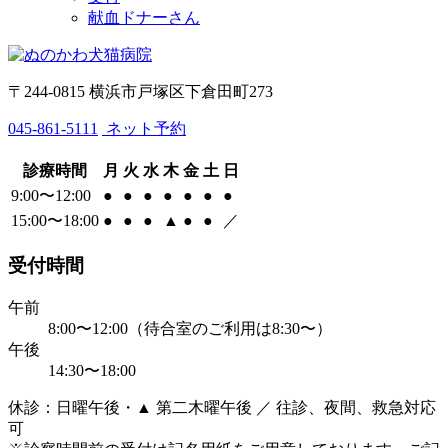
献血ドナーさん
〒244-0815 横浜市戸塚区下倉田町273
045-861-5111
ネット予約
診療時間
月
火
水
木
金
土
日
9:00〜12:00
●
●
●
●
●
●
●
15:00〜18:00
●
●
●
▲
●
●
／
受付時間
午前
8:00〜12:00（待合室のご利用は8:30〜）
午後
14:30〜18:00
休診：日曜午後・▲ 第二木曜午後 ／ 往診、夜間、救急対応
可