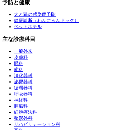
予防と健康
犬と猫の感染症予防
健康診断（わんにゃんドック）
ペットホテル
主な診療科目
一般外来
皮膚科
眼科
歯科
消化器科
泌尿器科
循環器科
呼吸器科
神経科
腫瘍科
細胞療法科
整形外科
リハビリテーション科