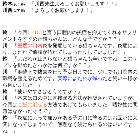
鈴木
「川西先生よろしくお願いします！！」
(以下 鈴)
川西
「よろしくお願いします！」
(以下 川)
鈴
「今回
1-TDC
と言う口腔内の炎症を抑えてくれるサプリ
メントをすすめた猫ちゃんは、どんな子ですか？？」
川
「
重度の口内炎
を発症している猫ちゃんです。炎症によ
り、よだれで前肢が汚れてしまったりしていました。」
鈴
「よだれが止まらないと猫ちゃんも辛いですね…このサ
プリを勧めたきっかけは何ですか？？」
川
「麻酔下で抜歯を行う予定日までに、少しでも口腔内の
環境を整えるためです。
実際によだれが減った
と飼い主様か
ら伺いました！」
鈴
「使いやすさはどうですか？」
川
「本来は口の中に直接塗る方法が推奨されていますが、
今回は
ご飯に混ぜる
方法であげてもらいました。嗜好性に問
題はなかったそうです！」
鈴
「炎症によって痛みがある子の口に塗るのはお互いに大
変になってしまうので、無理なく続けられるのはいいです
ね！」