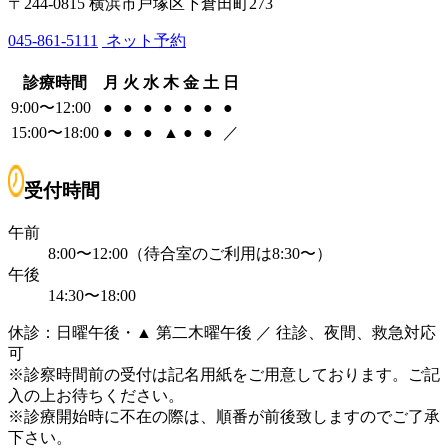
〒244-0815 横浜市戸塚区下倉田町273
045-861-5111
ネット予約
診療時間
月
火
水
木
金
土
日
9:00〜12:00
●
●
●
●
●
●
●
15:00〜18:00
●
●
●
▲
●
●
／
受付時間
午前
8:00〜12:00（待合室のご利用は8:30〜）
午後
14:30〜18:00
休診：日曜午後・▲ 第二木曜午後 ／ 往診、夜間、救急対応
可
※診察時間前の受付は記名用紙をご用意しております。ご記
入の上お待ちください。
※診療開始時に不在の際は、順番が前後致しますのでご了承
下さい。