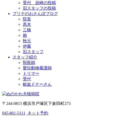
受付 岩崎の投稿
旧スタッフの投稿
ブリテのおさんぽブログ
院長
髙木
三橋
賴
秋元
伊藤
旧スタッフ
スタッフ紹介
獣医師
愛玩動物看護師
トリマー
受付
献血ドナーさん
〒244-0815 横浜市戸塚区下倉田町273
045-861-5111
ネット予約