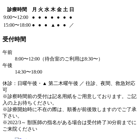
診療時間
月
火
水
木
金
土
日
9:00〜12:00
●
●
●
●
●
●
●
15:00〜18:00
●
●
●
▲
●
●
／
受付時間
午前
8:00〜12:00（待合室のご利用は8:30〜）
午後
14:30〜18:00
休診：日曜午後・▲ 第二木曜午後 ／ 往診、夜間、救急対応
可
※診察時間前の受付は記名用紙をご用意しております。ご記
入の上お待ちください。
※診療開始時に不在の際は、順番が前後致しますのでご了承
下さい。
※2022/3～ 獣医師の指名がある場合は受付終了30分前までに
ご来院ください