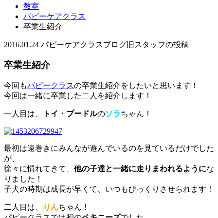
教室
パピーケアクラス
卒業生紹介
2016.01.24
パピーケアクラス
ブログ
旧スタッフの投稿
卒業生紹介
今回も
パピークラス
の卒業生紹介をしたいと思います！
今回は一緒に卒業した二人を紹介します！
一人目は、
トイ・プードル
の
ソラ
ちゃん！
最初は遠巻きにみんなが遊んでいるのを見ているだけでした
が、
徐々に慣れてきて、
他の子達と一緒に走りまわれるように
な
りました！
子犬の時期は成長が早くて、いつもびっくりさせられます！
二人目は、
りん
ちゃん！
パピークラスでは初の
ペキニーズ
でした。