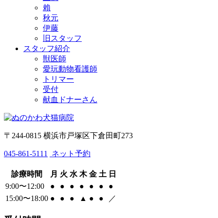
賴
秋元
伊藤
旧スタッフ
スタッフ紹介
獣医師
愛玩動物看護師
トリマー
受付
献血ドナーさん
〒244-0815 横浜市戸塚区下倉田町273
045-861-5111
ネット予約
診療時間
月
火
水
木
金
土
日
9:00〜12:00
●
●
●
●
●
●
●
15:00〜18:00
●
●
●
▲
●
●
／