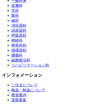
一般外来
皮膚科
耳科
眼科
歯科
消化器科
泌尿器科
呼吸器科
神経科
整形外科
循環器科
腫瘍科
細胞療法科
リハビリテーション科
インフォメーション
ご注文について
輸血・献血について
教室案内
里親募集