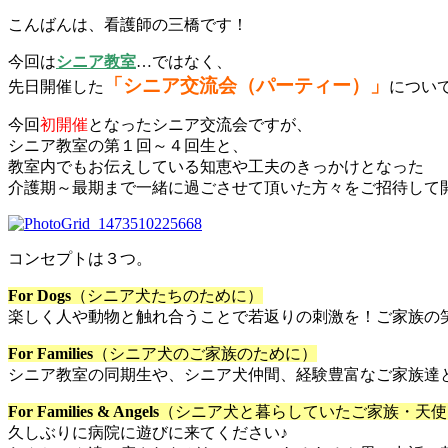
こんばんは、看護師の三橋です！
今回は
シニア教室
…ではなく、
「シニア交流会（パーティー）」
先日開催した
につい
今回
初開催
となったシニア交流会ですが、
シニア教室の第１回～４回生と、
教室内でもお伝えしている知恵や工夫のきっかけとなった
介護期～最期まで一緒に過ごさせて頂いた方々をご招待して
コンセプトは３つ。
For Dogs
（シニア犬たちのために）
楽しく人や動物と触れ合うことで若返りの刺激を！ご家族の
For Families
（シニア犬のご家族のために）
シニア教室の同期生や、シニア犬仲間、経験豊富なご家族達
For Families & Angels
（シニア犬と暮らしていたご家族・天使
久しぶりに病院に遊びに来てください♪