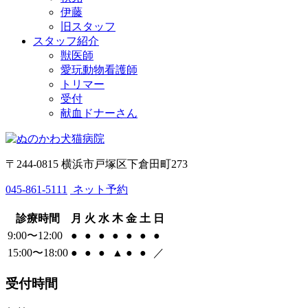
伊藤
旧スタッフ
スタッフ紹介
獣医師
愛玩動物看護師
トリマー
受付
献血ドナーさん
〒244-0815 横浜市戸塚区下倉田町273
045-861-5111
ネット予約
診療時間
月
火
水
木
金
土
日
9:00〜12:00
●
●
●
●
●
●
●
15:00〜18:00
●
●
●
▲
●
●
／
受付時間