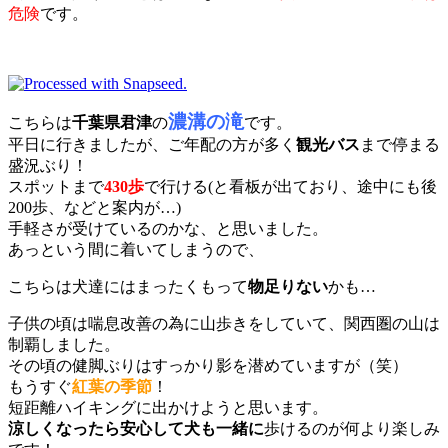
危険
です。
濃溝の滝
こちらは
千葉県君津
の
です。
平日に行きましたが、ご年配の方が多く
観光バス
まで停まる
盛況ぶり！
スポットまで
430歩
で行ける(と看板が出ており、途中にも後
200歩、などと案内が…)
手軽さが受けているのかな、と思いました。
あっという間に着いてしまうので、
こちらは犬達にはまったくもって
物足りない
かも…
子供の頃は喘息改善の為に山歩きをしていて、関西圏の山は
制覇しました。
その頃の健脚ぶりはすっかり影を潜めていますが（笑）
もうすぐ
紅葉の季節
！
短距離ハイキングに出かけようと思います。
涼しくなったら安心して犬も一緒に
歩けるのが何より楽しみ