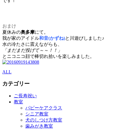
です！
おまけ
夏休みの
奥多摩
にて。
我が家のアイドル
和音(かずね)
と川遊びしました♪
水の冷たさに震えながらも、
「まだまだ投げて～～！！」
とニコニコ顔で棒切れ拾いを楽しみました。
ALL
カテゴリー
ご長寿祝い
教室
パピーケアクラス
シニア教室
犬のしつけ方教室
歯みがき教室