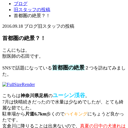
ブログ
旧スタッフの投稿
首都圏の絶景？！
2016.09.18
ブログ
旧スタッフの投稿
首都圏の絶景？！
こんにちは。
獣医師の石田です。
首都圏の絶景
SNSで話題になっている
２つを訪ねてみまし
た。
ユーシン渓谷
こちらは
神奈川県足柄
の
。
7月は快晴続きだったので水量は少なめでしたが、とても綺
麗な碧でした。
駐車場から
片道6,7km
歩くので
ハイキング
にちょうど良かっ
たです。
玄倉川に降りることは出来ないので、
真夏の日中の犬連れは