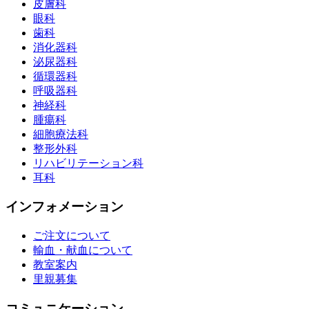
皮膚科
眼科
歯科
消化器科
泌尿器科
循環器科
呼吸器科
神経科
腫瘍科
細胞療法科
整形外科
リハビリテーション科
耳科
インフォメーション
ご注文について
輸血・献血について
教室案内
里親募集
コミュニケーション