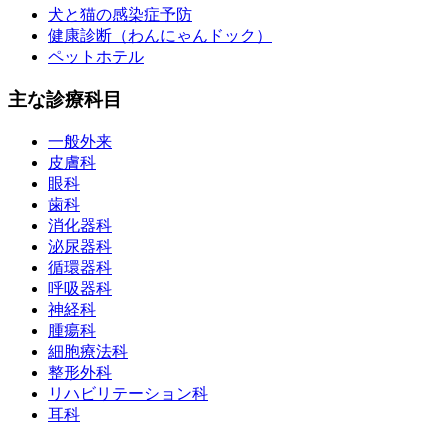
犬と猫の感染症予防
健康診断（わんにゃんドック）
ペットホテル
主な診療科目
一般外来
皮膚科
眼科
歯科
消化器科
泌尿器科
循環器科
呼吸器科
神経科
腫瘍科
細胞療法科
整形外科
リハビリテーション科
耳科