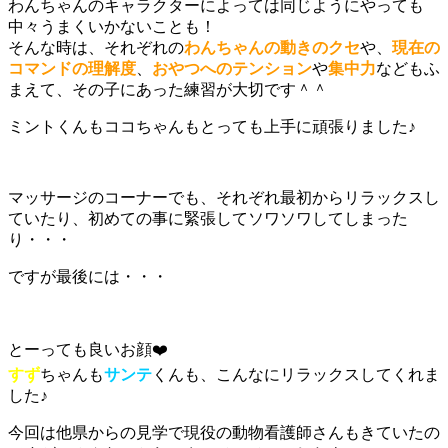
わんちゃんのキャラクターによっては同じようにやっても
中々うまくいかないことも！
そんな時は、それぞれの
わんちゃんの動きのクセ
や、
現在の
コマンドの理解度
、
おやつへのテンション
や
集中力
などもふ
まえて、その子にあった練習が大切です＾＾
ミントくんもココちゃんもとっても上手に頑張りました♪
マッサージのコーナーでも、それぞれ最初からリラックスし
ていたり、初めての事に緊張してソワソワしてしまった
り・・・
ですが最後には・・・
とーっても良いお顔❤️
すず
ちゃんも
サンテ
くんも、こんなにリラックスしてくれま
した♪
今回は他県からの見学で現役の動物看護師さんもきていたの