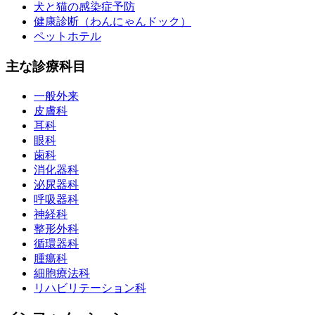
犬と猫の感染症予防
健康診断（わんにゃんドック）
ペットホテル
主な診療科目
一般外来
皮膚科
耳科
眼科
歯科
消化器科
泌尿器科
呼吸器科
神経科
整形外科
循環器科
腫瘍科
細胞療法科
リハビリテーション科