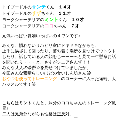
サンテ
トイプードルの
くん
１４才
すず
トイプードルの
ちゃん
１１才
ミント
ヨークシャーテリアの
くん
１０才
ココ
ヨークシャーテリアの
ちゃん
７才
元気いっぱい愛嬌いっぱいの４ワンです♪
みんな、慣れないリハビリ室にドキドキながらも、
上手に挨拶して回ったり、落ち着く場所を見つけてウトウト
したり、話している人の顔をじーーーっと見て一生懸命お話
を聞いたり・・・と、さすがシニアさんず！！
みんな
大人の余裕☆
を見せつけていましたが、
今回みんな素晴らしいほどの食いしん坊さん🤩
おやつを使ってトレーニング！
のコーナーに入った途端、大
ハッスルです！笑
こちらは
ミント
くんと、妹分の
ココ
ちゃんのトレーニング風
景♪
二人は兄弟分ながらも性格は正反対。