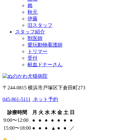
賴
秋元
伊藤
旧スタッフ
スタッフ紹介
獣医師
愛玩動物看護師
トリマー
受付
献血ドナーさん
〒244-0815 横浜市戸塚区下倉田町273
045-861-5111
ネット予約
診療時間
月
火
水
木
金
土
日
9:00〜12:00
●
●
●
●
●
●
●
15:00〜18:00
●
●
●
▲
●
●
／