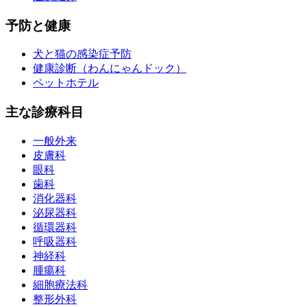
予防と健康
犬と猫の感染症予防
健康診断（わんにゃんドック）
ペットホテル
主な診療科目
一般外来
皮膚科
眼科
歯科
消化器科
泌尿器科
循環器科
呼吸器科
神経科
腫瘍科
細胞療法科
整形外科