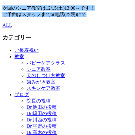
次回のシニア教室は12/15(土)13:00～です！
ご予約はスタッフまでor電話(本院)にて
ALL
カテゴリー
ご長寿祝い
教室
パピーケアクラス
シニア教室
犬のしつけ方教室
歯みがき教室
スキンケア教室
ブログ
院長の投稿
Dr.池田の投稿
Dr.嶋田の投稿
Dr.川西の投稿
Dr.平野の投稿
Dr.髙木の投稿