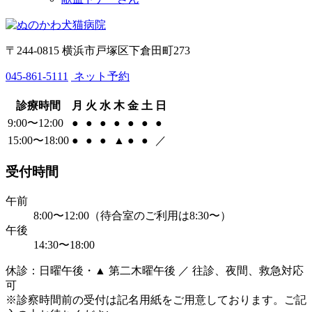
〒244-0815 横浜市戸塚区下倉田町273
045-861-5111
ネット予約
診療時間
月
火
水
木
金
土
日
9:00〜12:00
●
●
●
●
●
●
●
15:00〜18:00
●
●
●
▲
●
●
／
受付時間
午前
8:00〜12:00（待合室のご利用は8:30〜）
午後
14:30〜18:00
休診：日曜午後・▲ 第二木曜午後 ／ 往診、夜間、救急対応
可
※診察時間前の受付は記名用紙をご用意しております。ご記