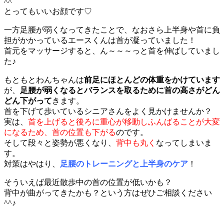
^^
とってもいいお顔です♡
一方足腰が弱くなってきたことで、なおさら上半身や首に負
担がかかっているエースくんは首が凝っていました！
首元をマッサージすると、ん～～～っと首を伸ばしていまし
た♪
もともとわんちゃんは
前足にほとんどの体重をかけています
が、
足腰が弱くなるとバランスを取るために首の高さがどん
どん下がって
きます。
首を下げて歩いているシニアさんをよく見かけませんか？
実は、
首を上げると後ろに重心が移動しふんばることが大変
になるため、首の位置も下がる
のです。
そして段々と姿勢が悪くなり、
背中も丸く
なってしまいま
す。
対策はやはり、
足腰のトレーニングと上半身のケア
！
そういえば最近散歩中の首の位置が低いかも？
背中が曲がってきたかも？という方はぜひご相談ください
^^♪