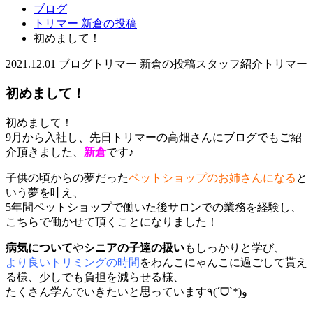
ブログ
トリマー 新倉の投稿
初めまして！
2021.12.01
ブログ
トリマー 新倉の投稿
スタッフ紹介
トリマー
初めまして！
初めまして！
9月から入社し、先日トリマーの高畑さんにブログでもご紹
介頂きました、
新倉
です♪
子供の頃からの夢だった
ペットショップのお姉さんになる
と
いう夢を叶え、
5年間ペットショップで働いた後サロンでの業務を経験し、
こちらで働かせて頂くことになりました！
病気について
や
シニアの子達の扱い
もしっかりと学び、
より良いトリミングの時間
をわんこにゃんこに過ごして貰え
る様
、少しでも負担を減らせる様、
たくさん学んでいきたいと思っています٩(ˊᗜˋ*)و