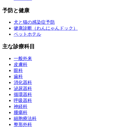
予防と健康
犬と猫の感染症予防
健康診断（わんにゃんドック）
ペットホテル
主な診療科目
一般外来
皮膚科
眼科
歯科
消化器科
泌尿器科
循環器科
呼吸器科
神経科
腫瘍科
細胞療法科
整形外科