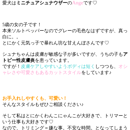
Ange
愛犬は
ミニチュアシュナウザー
の
です♡
5歳の女の子です！
本来ソルトペッパーなのでグレーの毛色なはずですが、真っ
白に。。
とにかく元気っ子で暴れん坊な甘えんぼさんです♡
シュナちゃんは皮膚が敏感な子が多いですが、うちの子も
ア
トピー性皮膚炎
を患っています。
ですが！
皮膚ケアしやすいようボディは短く
しつつも、
オシ
ャレさや可愛さもあるカットスタイル
をしています♪
お手入れしやすくも、可愛い！
そんなスタイルもぜひご相談ください♪
そして私はとにかくわんこにゃんこが大好きで、トリマーと
いう仕事も大好きです♡
なので、トリミング＝嫌な事。不安な時間。となってしまう