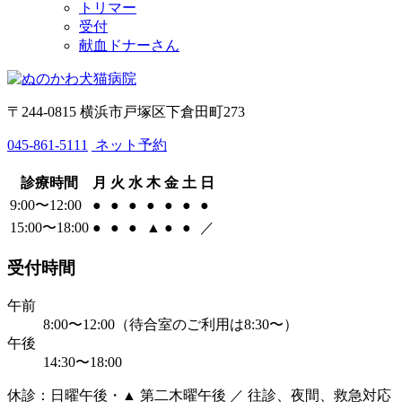
トリマー
受付
献血ドナーさん
〒244-0815 横浜市戸塚区下倉田町273
045-861-5111
ネット予約
診療時間
月
火
水
木
金
土
日
9:00〜12:00
●
●
●
●
●
●
●
15:00〜18:00
●
●
●
▲
●
●
／
受付時間
午前
8:00〜12:00（待合室のご利用は8:30〜）
午後
14:30〜18:00
休診：日曜午後・▲ 第二木曜午後 ／ 往診、夜間、救急対応