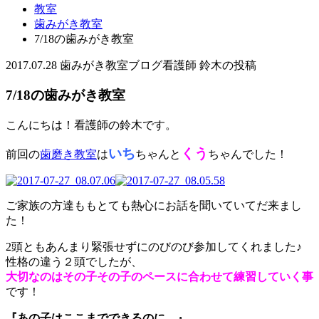
教室
歯みがき教室
7/18の歯みがき教室
2017.07.28
歯みがき教室
ブログ
看護師 鈴木の投稿
7/18の歯みがき教室
こんにちは！看護師の鈴木です。
いち
くう
前回の
歯磨き教室
は
ちゃんと
ちゃんでした！
ご家族の方達ももとても熱心にお話を聞いていてだ来まし
た！
2頭ともあんまり緊張せずにのびのび参加してくれました♪
性格の違う２頭でしたが、
大切なのはその子その子のペースに合わせて練習していく事
です！
『あの子はここまでできるのに…』