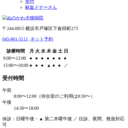
受付
献血ドナーさん
〒244-0815 横浜市戸塚区下倉田町273
045-861-5111
ネット予約
診療時間
月
火
水
木
金
土
日
9:00〜12:00
●
●
●
●
●
●
●
15:00〜18:00
●
●
●
▲
●
●
／
受付時間
午前
8:00〜12:00（待合室のご利用は8:30〜）
午後
14:30〜18:00
休診：日曜午後・▲ 第二木曜午後 ／ 往診、夜間、救急対応
可