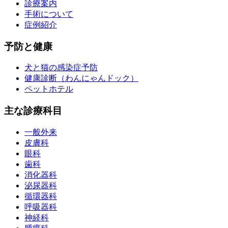
診療案内
手術について
症例紹介
予防と健康
犬と猫の感染症予防
健康診断（わんにゃんドック）
ペットホテル
主な診療科目
一般外来
皮膚科
眼科
歯科
消化器科
泌尿器科
循環器科
呼吸器科
神経科