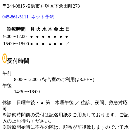
〒244-0815 横浜市戸塚区下倉田町273
045-861-5111
ネット予約
診療時間
月
火
水
木
金
土
日
9:00〜12:00
●
●
●
●
●
●
●
15:00〜18:00
●
●
●
▲
●
●
／
受付時間
午前
8:00〜12:00（待合室のご利用は8:30〜）
午後
14:30〜18:00
休診：日曜午後・▲ 第二木曜午後 ／ 往診、夜間、救急対応
可
※診察時間前の受付は記名用紙をご用意しております。ご記
入の上お待ちください。
※診療開始時に不在の際は、順番が前後致しますのでご了承