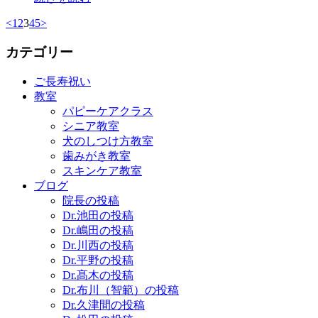
<
1
2
3
4
5
>
カテゴリー
ご長寿祝い
教室
パピーケアクラス
シニア教室
犬のしつけ方教室
歯みがき教室
スキンケア教室
ブログ
院長の投稿
Dr.池田の投稿
Dr.嶋田の投稿
Dr.川西の投稿
Dr.平野の投稿
Dr.髙木の投稿
Dr.布川（智範）の投稿
Dr.久津間の投稿