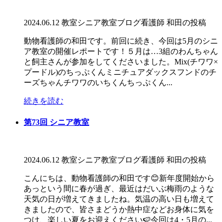
2024.06.12
教室
シニア教室
ブログ
看護師 和田の投稿
動物看護師の和田です。前回に続き、今回は5月のシニ
ア教室の開催レポートです！５月は…3組のわんちゃん
と飼主さんが参加をしてくださいました。Mix(チワワ×
プードル)のちっぷくんミニチュアダックスフンドのチ
ーズちゃんチワワのいちくんちっぷくん...
続きを読む
第73回 シニア教室
2024.06.12
教室
シニア教室
ブログ
看護師 和田の投稿
こんにちは、動物看護師の和田です😊新年度開始から
あっという間に春が過ぎ、最近はだいぶ梅雨のような
天気の日が増えてきましたね。気温の高い日も増えて
きましたので、皆さまどうか熱中症などお身体に気を
つけ、楽しい夏をお迎えください🍉今回は4・5月の...