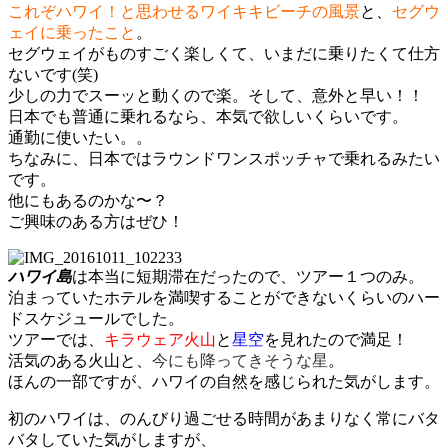
これぞハワイ！と思わせるワイキキビーチの風景
と、
セグウ
ェイに乗ったこと
。
セグウェイがものすごく楽しくて、いまだに乗りたくて仕方
ないです(笑)
少しの力でスーッと動くので楽。そして、意外と早い！！
日本でも普通に乗れるなら、本気で欲しいくらいです。
通勤に使いたい。。
ちなみに、日本ではラウンドワンスポッチャで乗れるみたい
です。
他にもあるのかな〜？
ご興味のある方はぜひ！
ハワイ島
は本当に短期滞在だったので、ツアー１つのみ。
泊まっていたホテルを満喫することができないくらいのハー
ドスケジュールでした。
ツアーでは、
キラウェア火山
と
星空
を見れたので満足！
活気のある火山と、
今にも降ってきそうな星
。
ほんの一部ですが、ハワイの自然を感じられた気がします。
初のハワイは、のんびり過ごせる時間があまりなく常にバタ
バタしていた気がしますが、