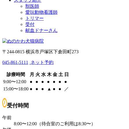
スタッフ紹介
獣医師
愛玩動物看護師
トリマー
受付
献血ドナーさん
〒244-0815 横浜市戸塚区下倉田町273
045-861-5111
ネット予約
診療時間
月
火
水
木
金
土
日
9:00〜12:00
●
●
●
●
●
●
●
15:00〜18:00
●
●
●
▲
●
●
／
受付時間
午前
8:00〜12:00（待合室のご利用は8:30〜）