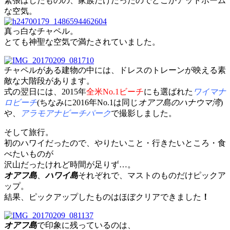
緊張はしたものの、家族だけだったのでどこかアットホーム
な空気。
真っ白なチャペル。
とても神聖な空気で満たされていました。
チャペルがある建物の中には、ドレスのトレーンが映える素
敵な大階段があります。
式の翌日には、2015年
全米No.1ビーチ
にも選ばれた
ワイマナ
ロビーチ
(ちなみに2016年No.1は同じ
オアフ島のハナウマ湾
)
や、
アラモアナビーチパーク
で撮影しました。
そして旅行。
初のハワイだったので、やりたいこと・行きたいところ・食
べたいものが
沢山だったけれど時間が足りず…。
オアフ島
、
ハワイ島
それぞれで、マストのものだけピックア
ップ。
結果、ピックアップしたものはほぼクリアできました
！
オアフ島
で印象に残っているのは、