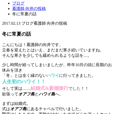
ブログ
看護師 向井の投稿
冬に常夏の話
2017.02.13
ブログ
看護師 向井の投稿
冬に常夏の話
こんにちは！看護師の向井です。
立春を迎えたとはいえ、まだまだ寒さ続いていますね。
そんな寒さを少しでも緩められるような話を…。
少し時間が経ってしまいましたが、昨年10月の頭に長期のお
休みを頂き
「冬」とは全く縁のない
ハワイ
に行ってきました。
人生初のハワイ！！
結婚式&新婚旅行
そして実は……
でした
！！
欲張って
オアフ島
と
ハワイ島
へ。
まずは結婚式。
式は
オアフ島
にあるチャペルで行いました。